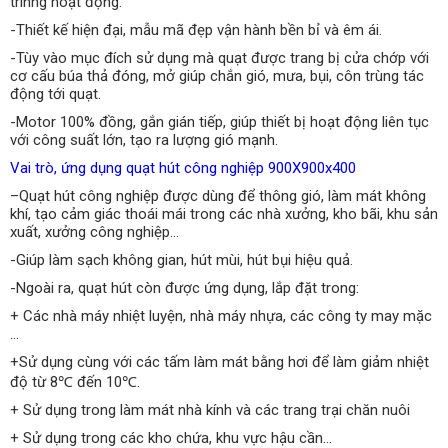
trinhg hoạt động.
-Thiết kế hiện đại, mẫu mã đẹp vận hành bền bỉ và êm ái.
-Tùy vào mục đích sử dụng mà quạt được trang bị cửa chớp với
cơ cấu búa thả đóng, mở giúp chắn gió, mưa, bụi, côn trùng tác
động tới quạt.
-Motor 100% đồng, gắn gián tiếp, giúp thiết bị hoạt động liên tục
với công suất lớn, tạo ra lượng gió mạnh.
Vai trò, ứng dụng quạt hút công nghiệp 900X900x400
–Quạt hút công nghiệp được dùng để thông gió, làm mát không
khí, tạo cảm giác thoái mái trong các nhà xưởng, kho bãi, khu sản
xuất, xưởng công nghiệp…
-Giúp làm sạch không gian, hút mùi, hút bụi hiệu quả.
-Ngoài ra, quạt hút còn được ứng dụng, lắp đặt trong:
+ Các nhà máy nhiệt luyện, nhà máy nhựa, các công ty may mặc
…
+Sử dụng cùng với các tấm làm mát bằng hơi để làm giảm nhiệt
độ từ 8℃ đến 10℃.
+ Sử dụng trong làm mát nhà kính và các trang trại chăn nuôi
+ Sử dụng trong các kho chứa, khu vực hậu cần…