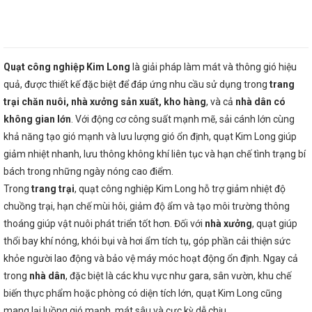
Quạt công nghiệp Kim Long
là giải pháp làm mát và thông gió hiệu
quả, được thiết kế đặc biệt để đáp ứng nhu cầu sử dụng trong
trang
trại chăn nuôi, nhà xưởng sản xuất, kho hàng
, và cả
nhà dân có
không gian lớn
. Với động cơ công suất mạnh mẽ, sải cánh lớn cùng
khả năng tạo gió mạnh và lưu lượng gió ổn định, quạt Kim Long giúp
giảm nhiệt nhanh, lưu thông không khí liên tục và hạn chế tình trạng bí
bách trong những ngày nóng cao điểm.
Trong
trang trại
, quạt công nghiệp Kim Long hỗ trợ giảm nhiệt độ
chuồng trại, hạn chế mùi hôi, giảm độ ẩm và tạo môi trường thông
thoáng giúp vật nuôi phát triển tốt hơn. Đối với
nhà xưởng
, quạt giúp
thổi bay khí nóng, khói bụi và hơi ẩm tích tụ, góp phần cải thiện sức
khỏe người lao động và bảo vệ máy móc hoạt động ổn định. Ngay cả
trong
nhà dân
, đặc biệt là các khu vực như gara, sân vườn, khu chế
biến thực phẩm hoặc phòng có diện tích lớn, quạt Kim Long cũng
mang lại luồng gió mạnh, mát sâu và cực kỳ dễ chịu.