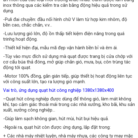
inox thông qua các kiểm tra cân bằng động hiệu quả trong sử
dụng.
-Puli đai chuyền: đầu nối hình chữ V làm từ hợp kim nhôm, độ
bền cao, chắc chắn, v.v…
-Lưu lượng gió lớn, độ ồn thấp tiết kiệm điện năng trong quá
trinhg hoạt động.
-Thiết kế hiện đại, mẫu mã đẹp vận hành bền bỉ và êm ái.
-Tùy vào mực đích sử dụng mà quạt được trang bị cửa chớp với
cơ cấu búa thả đóng, mở giúp chắn gió, mưa, bụi, côn trùng tác
động tới quạt.
-Motor 100% đồng, gắn gián tiếp, giúp thiết bị hoạt động liên tục
với công suất lớn, tạo ra lượng gió mạnh.
Vai trò, ứng dụng quạt hút công nghiệp 1380x1380x400
–Quạt hút công nghiệp được dùng để thông gió, làm mát không
khí, tạo cảm giác thoái mái trong các nhà xưởng, kho bãi, khu sản
xuất, xưởng công nghiệp…
-Giúp làm sạch không gian, hút mùi, hút bụi hiệu quả.
-Ngoài ra, quạt hút còn được ứng dụng, lắp đặt trong:
+ Các nhà máy nhiệt luyện, nhà máy nhựa, các công ty may mặc