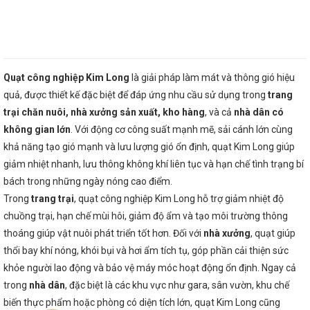
Quạt công nghiệp Kim Long
là giải pháp làm mát và thông gió hiệu
quả, được thiết kế đặc biệt để đáp ứng nhu cầu sử dụng trong
trang
trại chăn nuôi, nhà xưởng sản xuất, kho hàng
, và cả
nhà dân có
không gian lớn
. Với động cơ công suất mạnh mẽ, sải cánh lớn cùng
khả năng tạo gió mạnh và lưu lượng gió ổn định, quạt Kim Long giúp
giảm nhiệt nhanh, lưu thông không khí liên tục và hạn chế tình trạng bí
bách trong những ngày nóng cao điểm.
Trong
trang trại
, quạt công nghiệp Kim Long hỗ trợ giảm nhiệt độ
chuồng trại, hạn chế mùi hôi, giảm độ ẩm và tạo môi trường thông
thoáng giúp vật nuôi phát triển tốt hơn. Đối với
nhà xưởng
, quạt giúp
thổi bay khí nóng, khói bụi và hơi ẩm tích tụ, góp phần cải thiện sức
khỏe người lao động và bảo vệ máy móc hoạt động ổn định. Ngay cả
trong
nhà dân
, đặc biệt là các khu vực như gara, sân vườn, khu chế
biến thực phẩm hoặc phòng có diện tích lớn, quạt Kim Long cũng