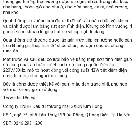
thông gió hướng trục vuông được sử dụng nhiều trong nhà bếp,
nhà hàng, thông gió cho nhà ở, cho cửa hàng, ga ra, nhà xưởng,
nhà kho…
Quạt thông gió vuông lưới được thiết kế rất chắc chắn với khung
và cánh được làm bằng sắt sơn tĩnh điện. Khung có hình vuông, 4
góc đều có khoan lỗ giúp bắt ốc vít lắp đặt dễ dàng.
Quạt thông gió thường được lắp gắn trực tiếp lên tường hoặc gắn
trên khung giá thép hàn đỡ chắc chắn, có đệm cao su chống
rung ồn.
Mặt trước và sau đều có lưới bảo vệ bằng thép sơn tĩnh điện giúp
sử dụng quạt an toàn. có 4 cánh, sử dụng nguồn điện áp
220V/50Hz, mô tơ hoạt động với công suất 42W tiết kiệm điện
năng tiêu thụ cho người sử dụng.
Đây là dòng được thiết kế với gam màu đen trang nhã, phù hợp
với mọi không gian sử dụng.
Thông tin liên hệ
Công ty TNHH Đầu tư thương mại SXCN Kim Long
Số 1, ngõ 76, phố Tân Thụy, P.Phúc Đồng, Q.Long Biên, Tp Hà Nội
SĐT: 0246 293 1200