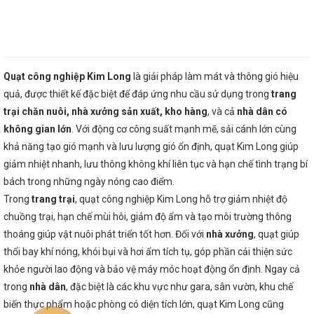
Quạt công nghiệp Kim Long
là giải pháp làm mát và thông gió hiệu
quả, được thiết kế đặc biệt để đáp ứng nhu cầu sử dụng trong
trang
trại chăn nuôi, nhà xưởng sản xuất, kho hàng
, và cả
nhà dân có
không gian lớn
. Với động cơ công suất mạnh mẽ, sải cánh lớn cùng
khả năng tạo gió mạnh và lưu lượng gió ổn định, quạt Kim Long giúp
giảm nhiệt nhanh, lưu thông không khí liên tục và hạn chế tình trạng bí
bách trong những ngày nóng cao điểm.
Trong
trang trại
, quạt công nghiệp Kim Long hỗ trợ giảm nhiệt độ
chuồng trại, hạn chế mùi hôi, giảm độ ẩm và tạo môi trường thông
thoáng giúp vật nuôi phát triển tốt hơn. Đối với
nhà xưởng
, quạt giúp
thổi bay khí nóng, khói bụi và hơi ẩm tích tụ, góp phần cải thiện sức
khỏe người lao động và bảo vệ máy móc hoạt động ổn định. Ngay cả
trong
nhà dân
, đặc biệt là các khu vực như gara, sân vườn, khu chế
biến thực phẩm hoặc phòng có diện tích lớn, quạt Kim Long cũng