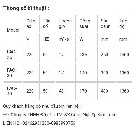
Thông số kĩ thuật :
Điện
Tần
Lượng
Công
Sải
Tốc
áp
số
gió
suất
cánh
độ
Model
V
HZ
m³/s
W
mm
rpm
FAC-
220
50
12
135
250
1360
25
FAC-
220
50
17
140
300
1360
30
FAC-
220
50
48
170
400
1360
40
Quý khách hàng có nhu cầu xin liên hệ :
*** Công ty TNHH Đầu Tư TM-SX Công Nghiệp Kim Long
LIÊN HỆ : 02462931200-0983990756