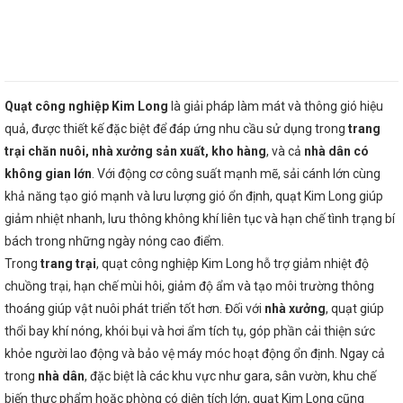
Quạt công nghiệp Kim Long
là giải pháp làm mát và thông gió hiệu
quả, được thiết kế đặc biệt để đáp ứng nhu cầu sử dụng trong
trang
trại chăn nuôi, nhà xưởng sản xuất, kho hàng
, và cả
nhà dân có
không gian lớn
. Với động cơ công suất mạnh mẽ, sải cánh lớn cùng
khả năng tạo gió mạnh và lưu lượng gió ổn định, quạt Kim Long giúp
giảm nhiệt nhanh, lưu thông không khí liên tục và hạn chế tình trạng bí
bách trong những ngày nóng cao điểm.
Trong
trang trại
, quạt công nghiệp Kim Long hỗ trợ giảm nhiệt độ
chuồng trại, hạn chế mùi hôi, giảm độ ẩm và tạo môi trường thông
thoáng giúp vật nuôi phát triển tốt hơn. Đối với
nhà xưởng
, quạt giúp
thổi bay khí nóng, khói bụi và hơi ẩm tích tụ, góp phần cải thiện sức
khỏe người lao động và bảo vệ máy móc hoạt động ổn định. Ngay cả
trong
nhà dân
, đặc biệt là các khu vực như gara, sân vườn, khu chế
biến thực phẩm hoặc phòng có diện tích lớn, quạt Kim Long cũng