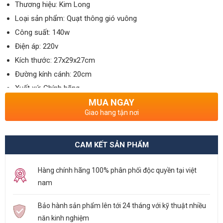
Thương hiệu:
Kim Long
Loại sản phẩm:
Quạt thông gió vuông
Công suất:
140w
Điện áp:
220v
Kích thước:
27x29x27cm
Đường kính cánh:
20cm
Xuất xứ:
Chính hãng
MUA NGAY
Bảo hành:
12 tháng
Giao hang tận nơi
CAM KẾT SẢN PHẨM
Hàng chính hãng 100% phân phối độc quyền tại việt
nam
Bảo hành sản phẩm lên tới 24 tháng với kỹ thuật nhiều
năn kinh nghiệm